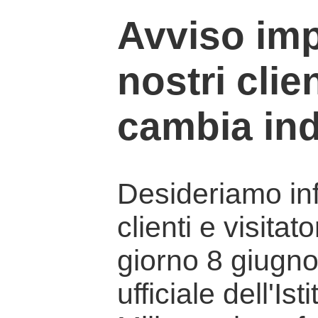
Avviso imp
nostri clien
cambia ind
Desideriamo info
clienti e visitat
giorno 8 giugno 
ufficiale dell'Is