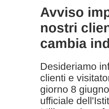
Avviso imp
nostri clien
cambia ind
Desideriamo info
clienti e visitat
giorno 8 giugno 
ufficiale dell'Is