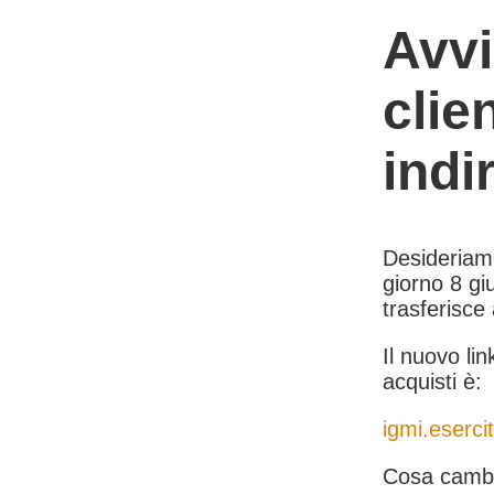
Avvi
clie
indi
Desideriamo 
giorno 8 giu
trasferisce
Il nuovo lin
acquisti è:
igmi.esercit
Cosa cambi