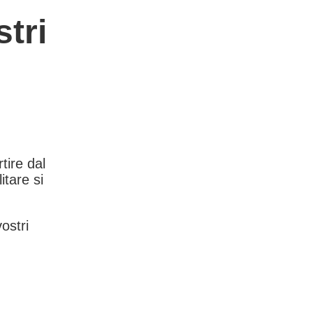
tri
rtire dal
itare si
vostri