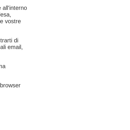
 all'interno
fesa,
le vostre
rarti di
ali email,
rma
l browser