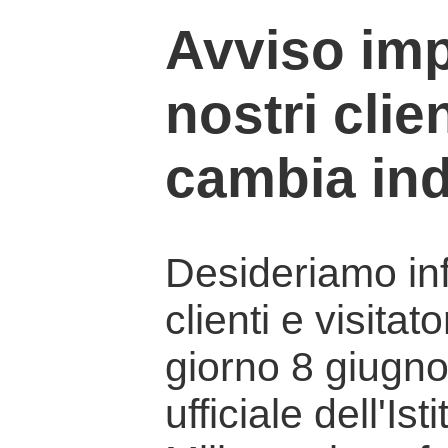
Avviso imp
nostri clien
cambia ind
Desideriamo info
clienti e visitat
giorno 8 giugno 
ufficiale dell'Is