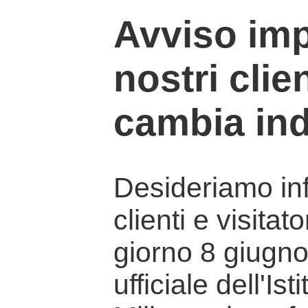
Avviso imp
nostri clien
cambia ind
Desideriamo info
clienti e visitat
giorno 8 giugno 
ufficiale dell'Is