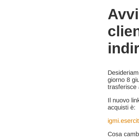
Avvi
clie
indi
Desideriamo 
giorno 8 giu
trasferisce
Il nuovo lin
acquisti è:
igmi.esercit
Cosa cambi