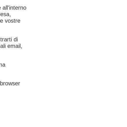
 all'interno
fesa,
le vostre
rarti di
ali email,
rma
l browser