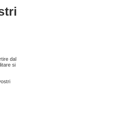
tri
rtire dal
itare si
vostri