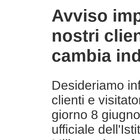
Avviso imp
nostri clien
cambia ind
Desideriamo info
clienti e visitat
giorno 8 giugno 
ufficiale dell'Is