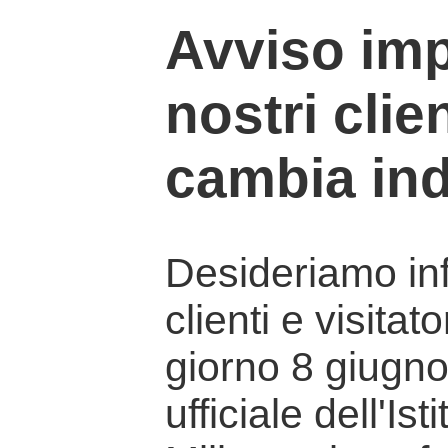
Avviso imp
nostri clien
cambia ind
Desideriamo info
clienti e visitat
giorno 8 giugno 
ufficiale dell'Is