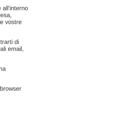
 all'interno
fesa,
le vostre
rarti di
ali email,
rma
l browser