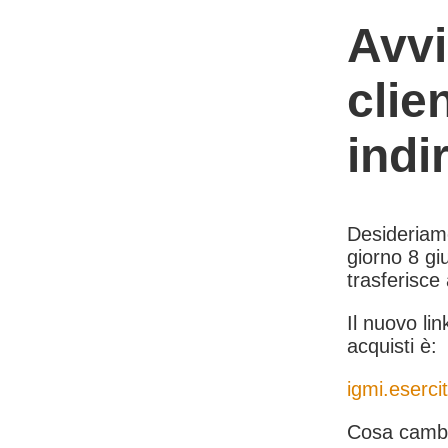
Avvi
clie
indi
Desideriamo 
giorno 8 giu
trasferisce
Il nuovo lin
acquisti è:
igmi.esercit
Cosa cambi