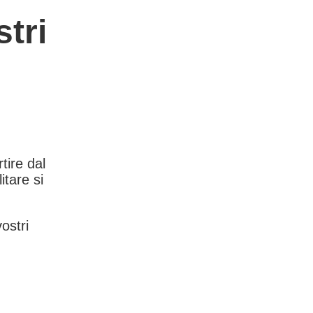
tri
rtire dal
itare si
vostri