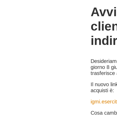
Avvi
clie
indi
Desideriamo 
giorno 8 giu
trasferisce
Il nuovo lin
acquisti è:
igmi.esercit
Cosa cambi