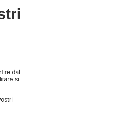
tri
rtire dal
itare si
vostri