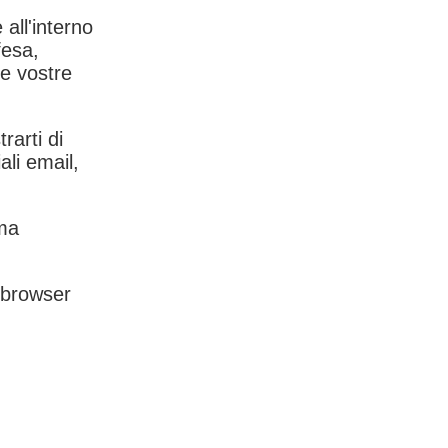
 all'interno
fesa,
le vostre
rarti di
ali email,
rma
l browser