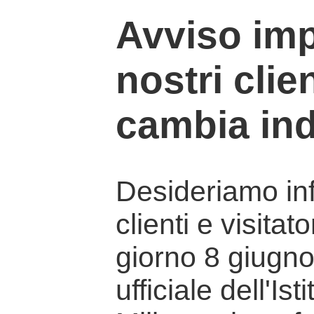
Avviso imp
nostri clien
cambia ind
Desideriamo info
clienti e visitat
giorno 8 giugno 
ufficiale dell'Is