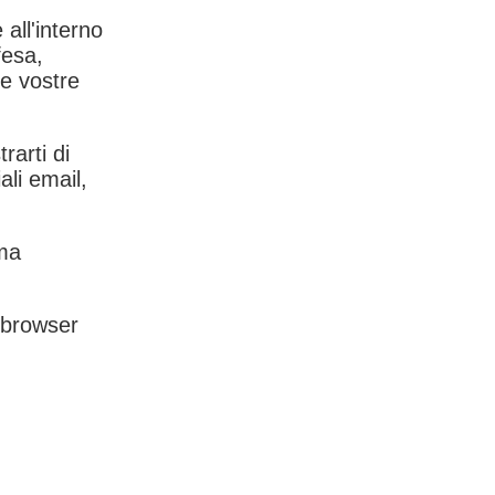
 all'interno
fesa,
le vostre
rarti di
ali email,
rma
l browser