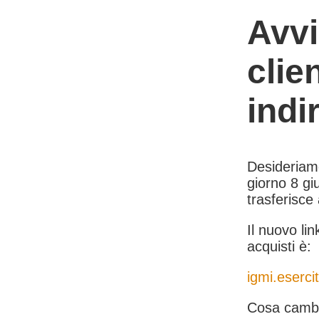
Avvi
clie
indi
Desideriamo 
giorno 8 giu
trasferisce
Il nuovo lin
acquisti è:
igmi.esercit
Cosa cambi