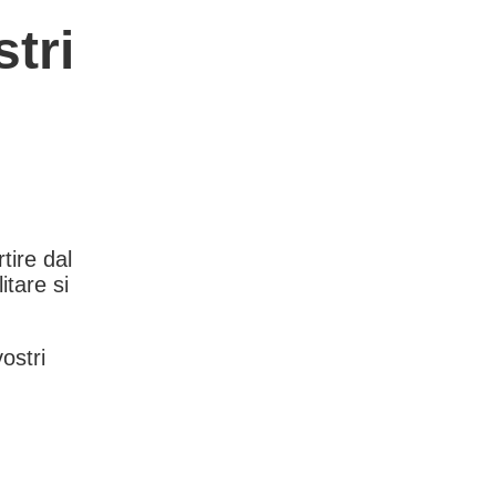
tri
rtire dal
itare si
vostri