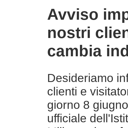
Avviso imp
nostri clien
cambia ind
Desideriamo info
clienti e visitat
giorno 8 giugno 
ufficiale dell'Is