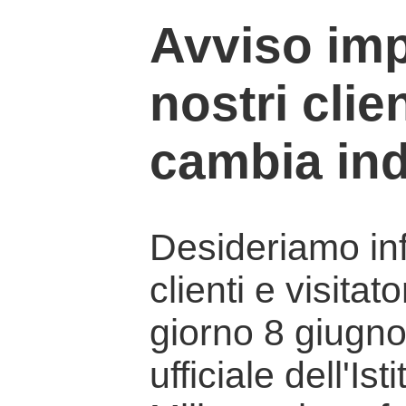
Avviso imp
nostri clien
cambia ind
Desideriamo info
clienti e visitat
giorno 8 giugno 
ufficiale dell'Is