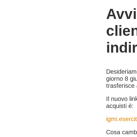
Avvi
clie
indi
Desideriamo 
giorno 8 giu
trasferisce
Il nuovo lin
acquisti è:
igmi.esercit
Cosa cambi