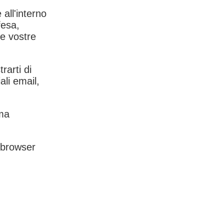
 all'interno
fesa,
le vostre
rarti di
ali email,
rma
l browser