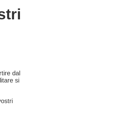
tri
rtire dal
itare si
vostri