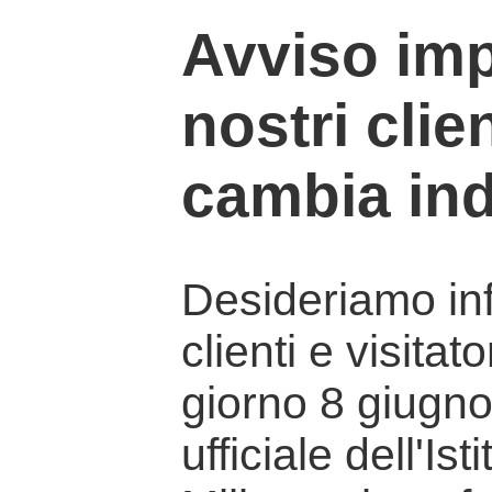
Avviso imp
nostri clien
cambia ind
Desideriamo info
clienti e visitat
giorno 8 giugno 
ufficiale dell'Is