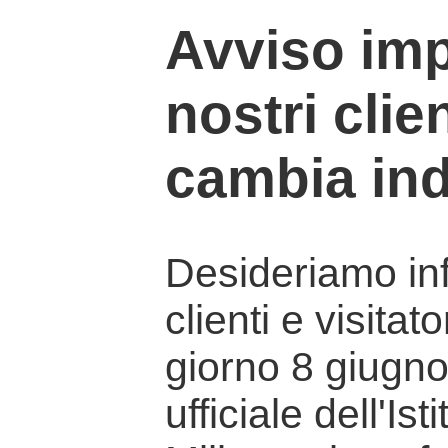
Avviso imp
nostri clien
cambia ind
Desideriamo info
clienti e visitat
giorno 8 giugno 
ufficiale dell'Is