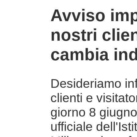
Avviso imp
nostri clien
cambia ind
Desideriamo info
clienti e visitat
giorno 8 giugno 
ufficiale dell'Is