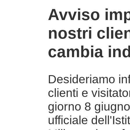
Avviso imp
nostri clien
cambia ind
Desideriamo info
clienti e visitat
giorno 8 giugno 
ufficiale dell'Is