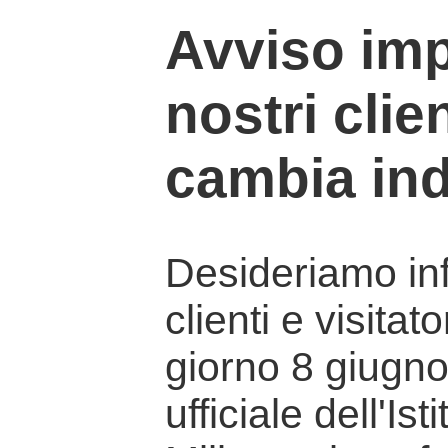
Avviso imp
nostri clien
cambia ind
Desideriamo info
clienti e visitat
giorno 8 giugno 
ufficiale dell'Is