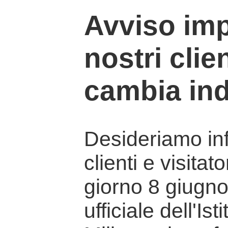
Avviso imp
nostri clien
cambia ind
Desideriamo info
clienti e visitat
giorno 8 giugno 
ufficiale dell'Is