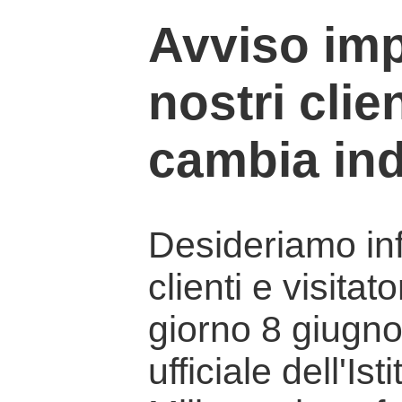
Avviso imp
nostri clien
cambia ind
Desideriamo info
clienti e visitat
giorno 8 giugno 
ufficiale dell'Is