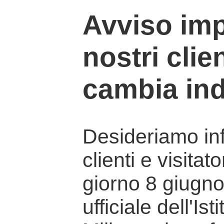
Avviso imp
nostri clien
cambia ind
Desideriamo info
clienti e visitat
giorno 8 giugno 
ufficiale dell'Is