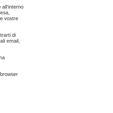
 all'interno
fesa,
le vostre
rarti di
ali email,
rma
l browser