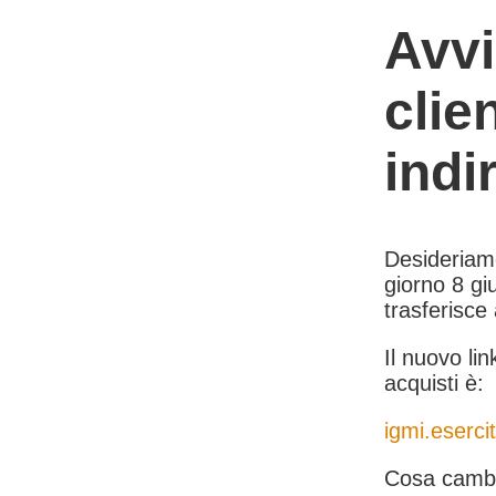
Avvi
clie
indi
Desideriamo 
giorno 8 giu
trasferisce
Il nuovo lin
acquisti è:
igmi.esercit
Cosa cambi