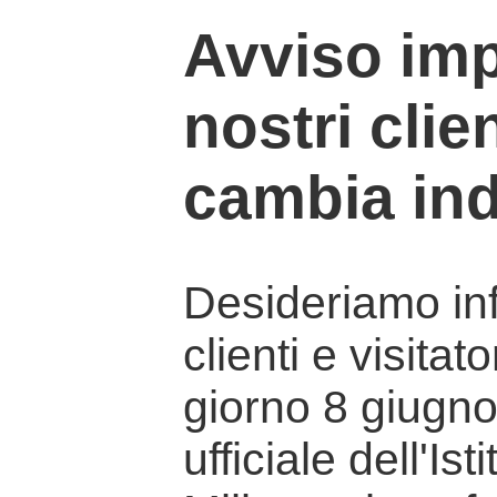
Avviso imp
nostri clien
cambia ind
Desideriamo info
clienti e visitat
giorno 8 giugno 
ufficiale dell'Is