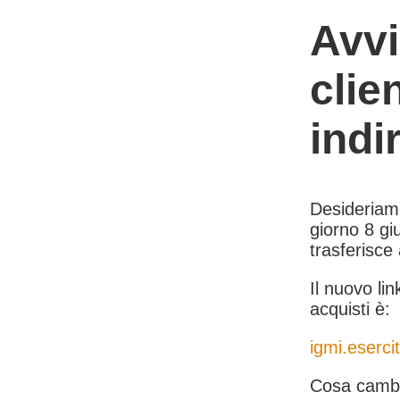
Avvi
clie
indi
Desideriamo 
giorno 8 giu
trasferisce
Il nuovo lin
acquisti è:
igmi.esercit
Cosa cambi