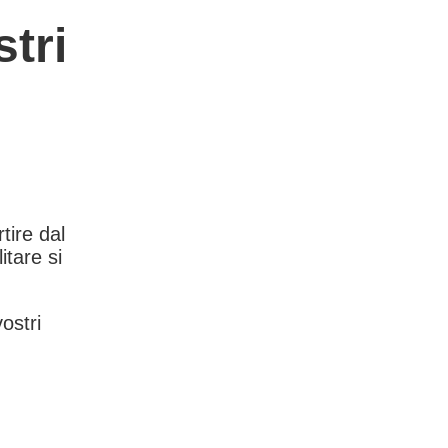
tri
rtire dal
itare si
vostri