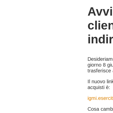
Avvi
clie
indi
Desideriamo 
giorno 8 giu
trasferisce
Il nuovo lin
acquisti è:
igmi.esercit
Cosa cambi