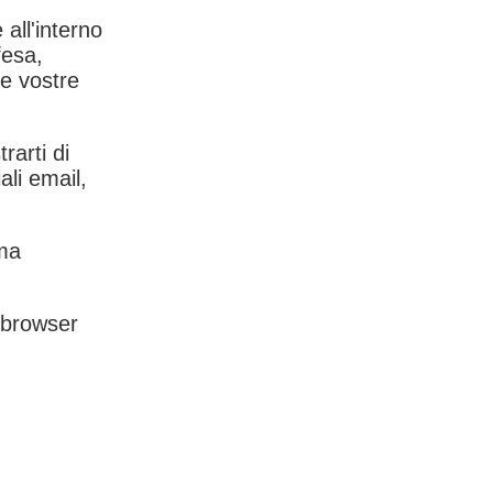
 all'interno
fesa,
le vostre
rarti di
ali email,
rma
l browser