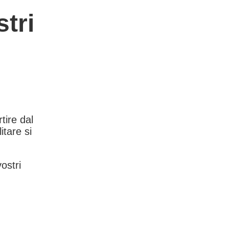
tri
rtire dal
itare si
vostri