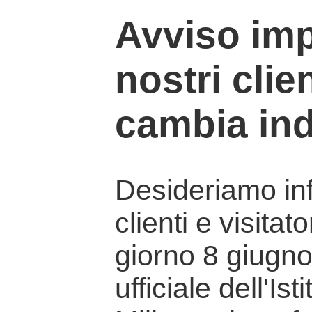
Avviso imp
nostri clien
cambia ind
Desideriamo info
clienti e visitat
giorno 8 giugno 
ufficiale dell'Is