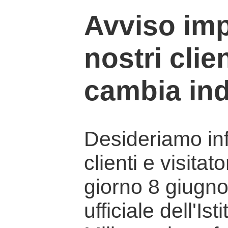
Avviso imp
nostri clien
cambia ind
Desideriamo info
clienti e visitat
giorno 8 giugno 
ufficiale dell'Is