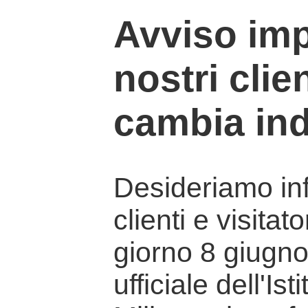
Avviso imp
nostri clien
cambia ind
Desideriamo info
clienti e visitat
giorno 8 giugno 
ufficiale dell'Is