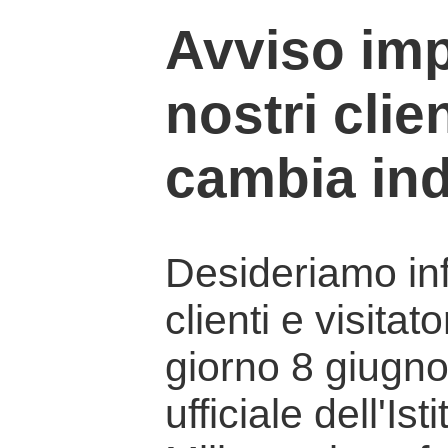
Avviso imp
nostri clien
cambia ind
Desideriamo info
clienti e visitat
giorno 8 giugno 
ufficiale dell'Is