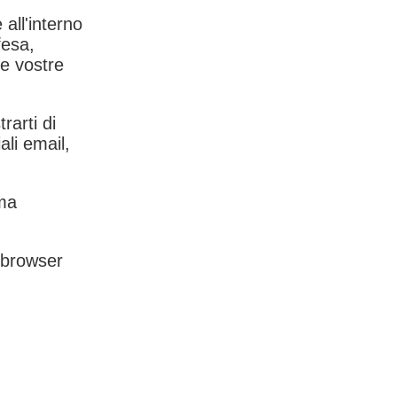
 all'interno
fesa,
le vostre
rarti di
ali email,
rma
l browser