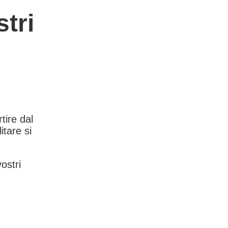
tri
rtire dal
itare si
vostri