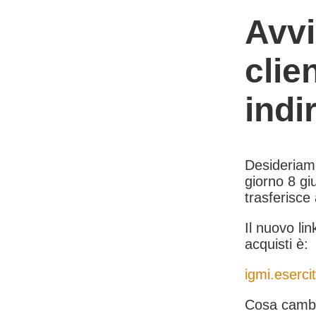
Avvi
clie
indi
Desideriamo 
giorno 8 giu
trasferisce
Il nuovo lin
acquisti è:
igmi.esercit
Cosa cambi