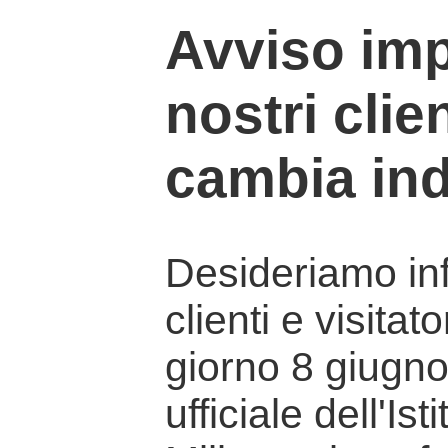
Avviso imp
nostri clien
cambia ind
Desideriamo info
clienti e visitat
giorno 8 giugno 
ufficiale dell'Is