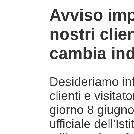
Avviso imp
nostri clien
cambia ind
Desideriamo info
clienti e visitat
giorno 8 giugno 
ufficiale dell'Is