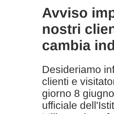
Avviso imp
nostri clien
cambia ind
Desideriamo info
clienti e visitat
giorno 8 giugno 
ufficiale dell'Is