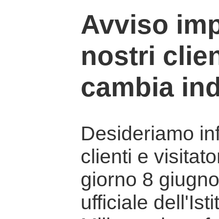
Avviso imp
nostri clien
cambia ind
Desideriamo info
clienti e visitat
giorno 8 giugno 
ufficiale dell'Is