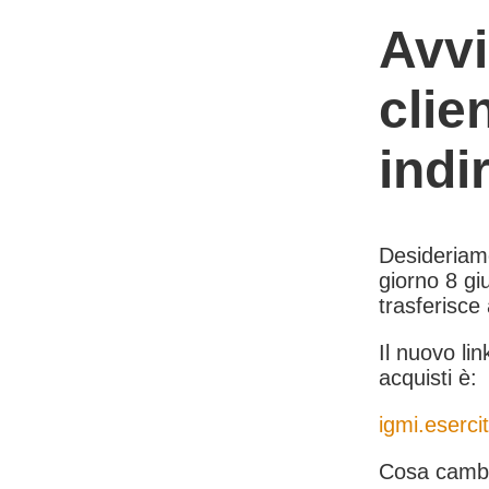
Avvi
clie
indi
Desideriamo 
giorno 8 giu
trasferisce
Il nuovo lin
acquisti è:
igmi.esercit
Cosa cambi