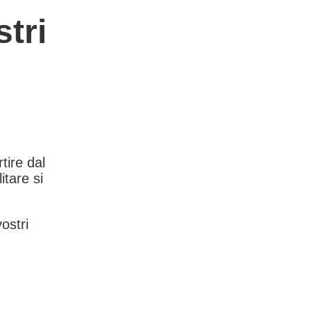
tri
rtire dal
itare si
vostri