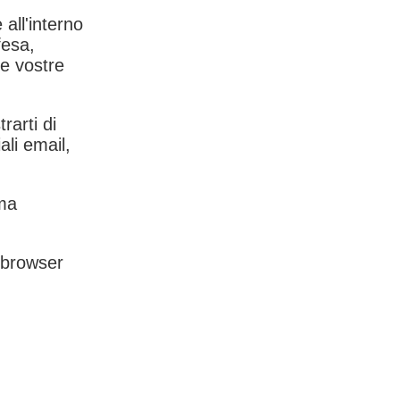
 all'interno
fesa,
le vostre
rarti di
ali email,
rma
l browser