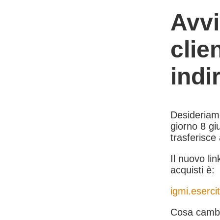
Avvi
clie
indi
Desideriamo 
giorno 8 giu
trasferisce
Il nuovo lin
acquisti è:
igmi.esercit
Cosa cambi