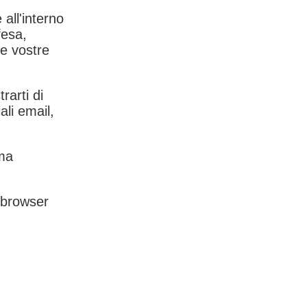
 all'interno
fesa,
le vostre
rarti di
ali email,
rma
l browser