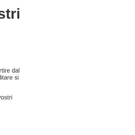
tri
rtire dal
itare si
vostri