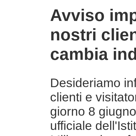
Avviso imp
nostri clien
cambia ind
Desideriamo info
clienti e visitat
giorno 8 giugno 
ufficiale dell'Is