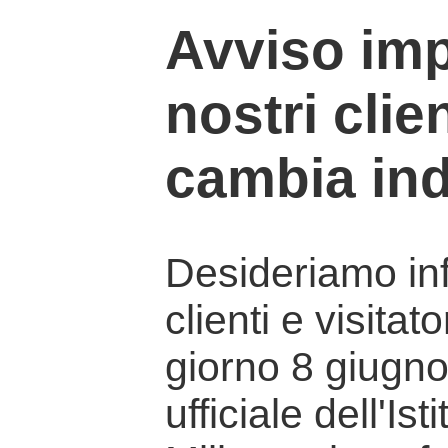
Avviso imp
nostri clien
cambia ind
Desideriamo info
clienti e visitat
giorno 8 giugno 
ufficiale dell'Is