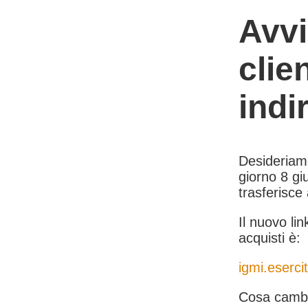
Avvi
clie
indi
Desideriamo 
giorno 8 giu
trasferisce
Il nuovo lin
acquisti è:
igmi.esercit
Cosa cambi