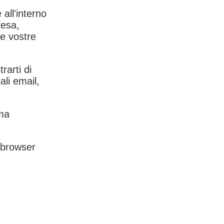
 all'interno
fesa,
le vostre
rarti di
ali email,
rma
l browser