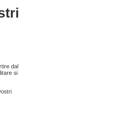
tri
rtire dal
itare si
vostri