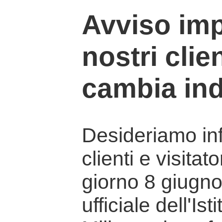
Avviso imp
nostri clien
cambia ind
Desideriamo info
clienti e visitat
giorno 8 giugno 
ufficiale dell'Is