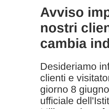
Avviso imp
nostri clien
cambia ind
Desideriamo info
clienti e visitat
giorno 8 giugno 
ufficiale dell'Is