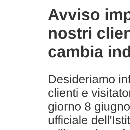
Avviso imp
nostri clien
cambia ind
Desideriamo info
clienti e visitat
giorno 8 giugno 
ufficiale dell'Is