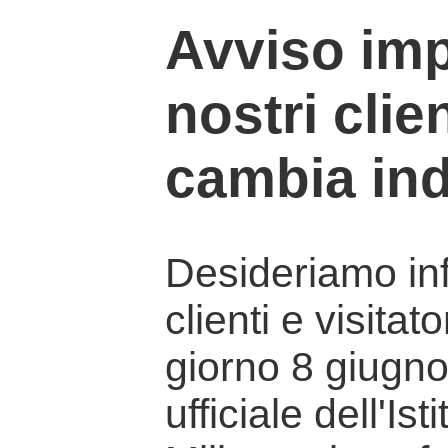
Avviso imp
nostri clien
cambia ind
Desideriamo info
clienti e visitat
giorno 8 giugno 
ufficiale dell'Is