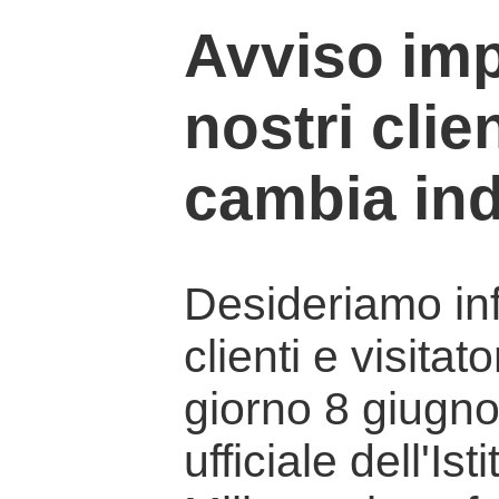
Avviso imp
nostri clien
cambia ind
Desideriamo info
clienti e visitat
giorno 8 giugno 
ufficiale dell'Is