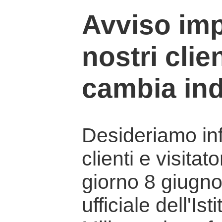
Avviso imp
nostri clien
cambia ind
Desideriamo info
clienti e visitat
giorno 8 giugno 
ufficiale dell'Is