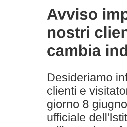
Avviso imp
nostri clien
cambia ind
Desideriamo info
clienti e visitat
giorno 8 giugno 
ufficiale dell'Is