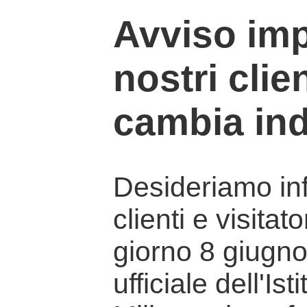
Avviso imp
nostri clien
cambia ind
Desideriamo info
clienti e visitat
giorno 8 giugno 
ufficiale dell'Is