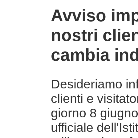
Avviso imp
nostri clien
cambia ind
Desideriamo info
clienti e visitat
giorno 8 giugno 
ufficiale dell'Is